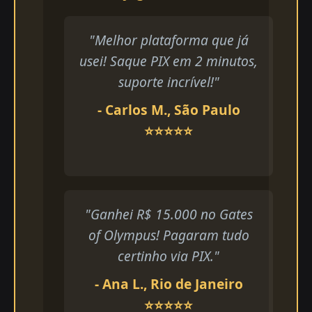
"Melhor plataforma que já
usei! Saque PIX em 2 minutos,
suporte incrível!"
- Carlos M., São Paulo
⭐⭐⭐⭐⭐
"Ganhei R$ 15.000 no Gates
of Olympus! Pagaram tudo
certinho via PIX."
- Ana L., Rio de Janeiro
⭐⭐⭐⭐⭐