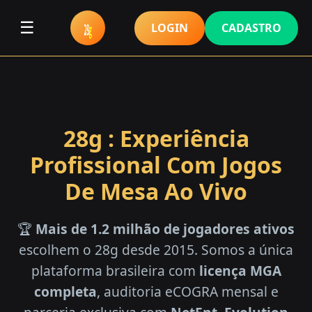
☰
LOGIN
CADASTRO
28g : Experiência
Profissional Com Jogos
De Mesa Ao Vivo
🏆
Mais de 1.2 milhão de jogadores ativos
escolhem o 28g desde 2015. Somos a única
plataforma brasileira com
licença MGA
completa
, auditoria eCOGRA mensal e