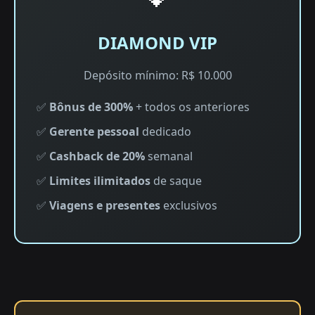
DIAMOND VIP
Depósito mínimo: R$ 10.000
✅
Bônus de 300%
+ todos os anteriores
✅
Gerente pessoal
dedicado
✅
Cashback de 20%
semanal
✅
Limites ilimitados
de saque
✅
Viagens e presentes
exclusivos