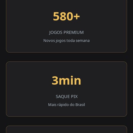
580+
JOGOS PREMIUM
Novos jogos toda semana
3min
SAQUE PIX
Mais rápido do Brasil