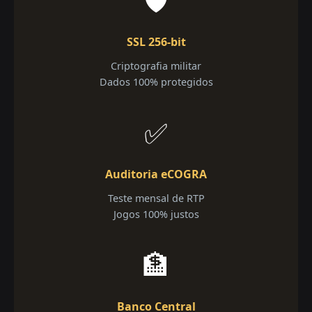
🛡️
SSL 256-bit
Criptografia militar
Dados 100% protegidos
✅
Auditoria eCOGRA
Teste mensal de RTP
Jogos 100% justos
🏦
Banco Central