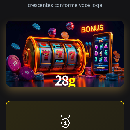
crescentes conforme você joga
🥇