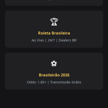
🏆
Roleta Brasileira
Ao Vivo | 24/7 | Dealers BR
⚽
Brasileirão 2026
Odds: 1.85+ | Transmissão Grátis