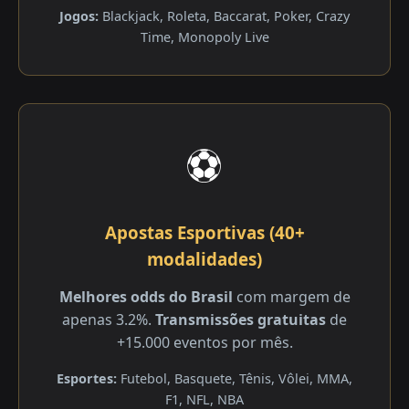
Jogos:
Blackjack, Roleta, Baccarat, Poker, Crazy
Time, Monopoly Live
⚽
Apostas Esportivas (40+
modalidades)
Melhores odds do Brasil
com margem de
apenas 3.2%.
Transmissões gratuitas
de
+15.000 eventos por mês.
Esportes:
Futebol, Basquete, Tênis, Vôlei, MMA,
F1, NFL, NBA