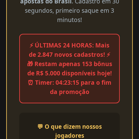
apostas do Brasil
. Cadastro em 30
segundos, primeiro saque em 3
minutos!
⚡ ÚLTIMAS 24 HORAS: Mais
de 2.847 novos cadastros! ⚡
🎁 Restam apenas 153 bônus
de R$ 5.000 disponíveis hoje!
⏰ Timer: 04:23:15 para o fim
da promoção
💬 O que dizem nossos
jogadores