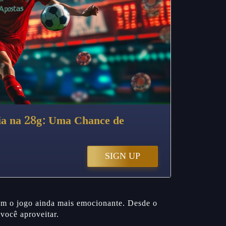
ia na 28g: Uma Chance de
SIGN UP
am o jogo ainda mais emocionante. Desde o
você aproveitar.