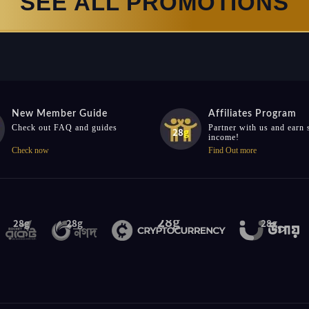
SEE ALL PROMOTIONS
New Member Guide
Affiliates Program
Check out FAQ and guides
Partner with us and earn
income!
Check now
Find Out more