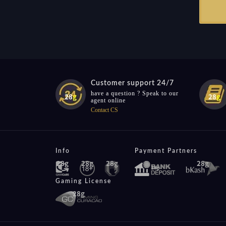
Customer support 24/7
have a question ? Speak to our
agent online
Contact CS
Info
Payment Partners
Gaming License