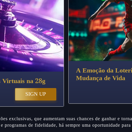
A Emoção da Loter
Mudança de Vida
Virtuais na 28g
SIGN UP
ões exclusivas, que aumentam suas chances de ganhar e torn
 e programas de fidelidade, há sempre uma oportunidade para 