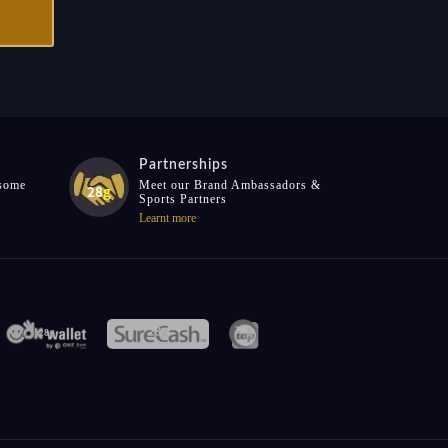
Partnerships
 some
Meet our Brand Ambassadors &
Sports Partners
Learnt more