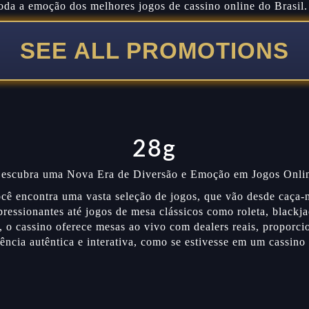
da a emoção dos melhores jogos de cassino online do Brasil. 
SEE ALL PROMOTIONS
28g
escubra uma Nova Era de Diversão e Emoção em Jogos Onli
cê encontra uma vasta seleção de jogos, que vão desde caça-
pressionantes até jogos de mesa clássicos como roleta, blackja
, o cassino oferece mesas ao vivo com dealers reais, proporc
ência autêntica e interativa, como se estivesse em um cassino 