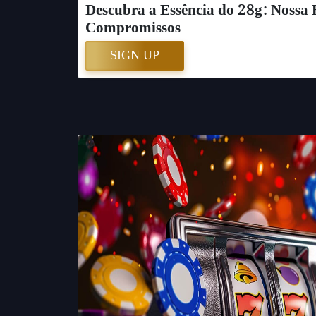
Descubra a Essência do 28g: Nossa H
Compromissos
SIGN UP