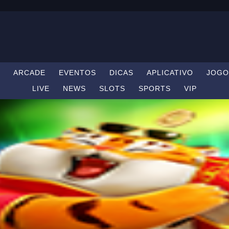
ARCADE
EVENTOS
DICAS
APLICATIVO
JOGO
LIVE
NEWS
SLOTS
SPORTS
VIP