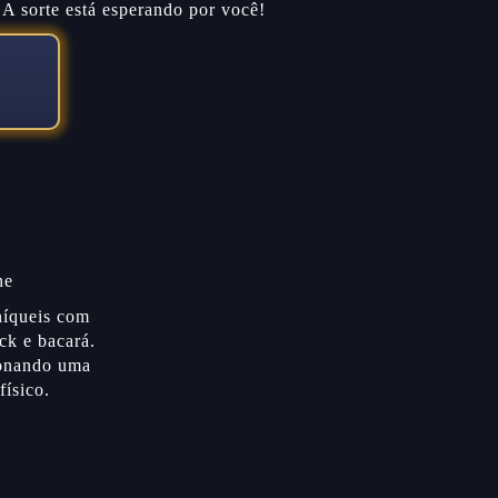
A sorte está esperando por você!
ne
níqueis com
ck e bacará.
ionando uma
físico.