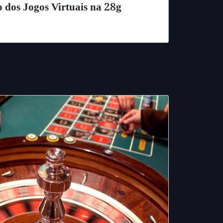
dos Jogos Virtuais na 28g