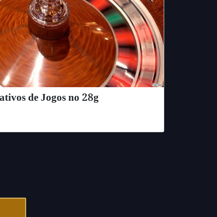
ativos de Jogos no 28g