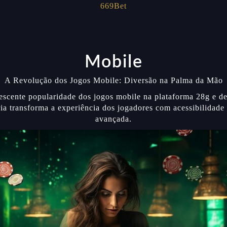
669Bet
Mobile
A Revolução dos Jogos Mobile: Diversão na Palma da Mão
escente popularidade dos jogos mobile na plataforma 28g e 
ria transforma a experiência dos jogadores com acessibilidade 
avançada.