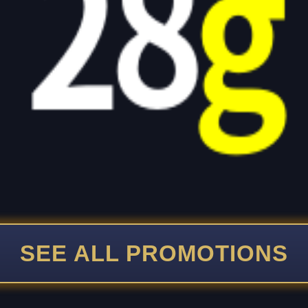
SEE ALL PROMOTIONS