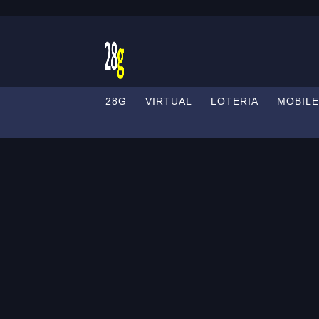
28G
VIRTUAL
LOTERIA
MOBILE