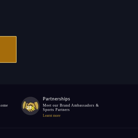
Partnerships
 some
Meet our Brand Ambassadors &
Sports Partners
Learnt more