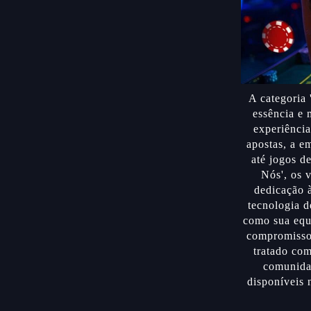
A categoria 
essência e 
experiência
apostas, a e
até jogos d
Nós', os v
dedicação à
tecnologia d
como sua equi
compromisso 
tratado com
comunidad
disponíveis 