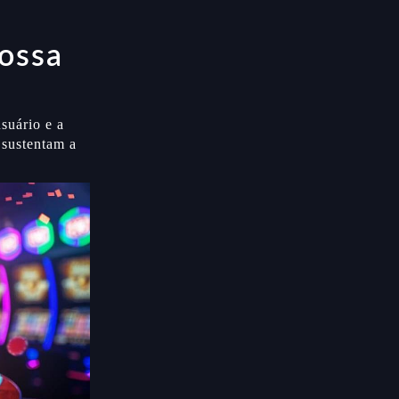
ossa
suário e a
 sustentam a