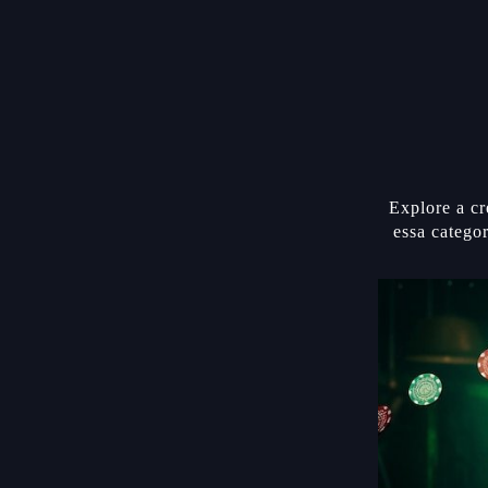
Explore a cr
essa catego