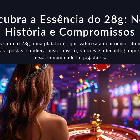
cubra a Essência do 28g: N
História e Compromissos
s sobre o 28g, uma plataforma que valoriza a experiência do u
as apostas. Conheça nossa missão, valores e a tecnologia que
nossa comunidade de jogadores.