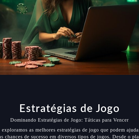
Estratégias de Jogo
Dominando Estratégias de Jogo: Táticas para Vencer
, exploramos as melhores estratégias de jogo que podem ajuda
s chances de sucesso em diversos tipos de jogos. Desde o pl