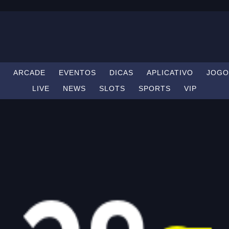
ARCADE
EVENTOS
DICAS
APLICATIVO
JOGO
LIVE
NEWS
SLOTS
SPORTS
VIP