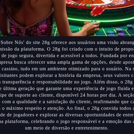
'Sobre Nós' do site 28g oferece aos usuários uma visão abran
missão da plataforma. O 28g foi criado com o intuito de prop
 de jogo segura, divertida e acessível a todos. Fundada por en
mpresa busca oferecer uma ampla gama de opções, desde apost
e cassino, tudo em um ambiente otimizado para o usuário. Na 
isitantes podem explorar a história da empresa, seus valores c
 transparência e responsabilidade no jogo. Além disso, o 28g
e última geração que garante uma experiência de jogo fluida 
pe de suporte ao cliente, disponível 24 horas por dia. A se
com a qualidade e a satisfação do cliente, reafirmando que c
 o máximo respeito e atenção. Ao final, o 28g convida todos a
e de jogadores e explorar as diversas oportunidades de entr
na plataforma, celebrando o jogo responsável e a emoção das
um meio de diversão e entretenimento.