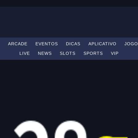
ARCADE
EVENTOS
DICAS
APLICATIVO
JOGO
LIVE
NEWS
SLOTS
SPORTS
VIP