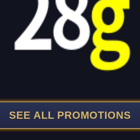
SEE ALL PROMOTIONS