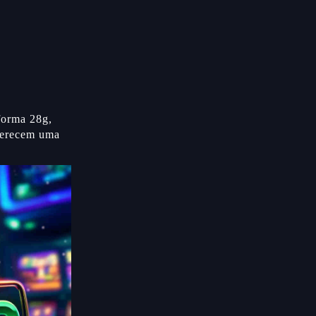
aforma 28g,
oferecem uma