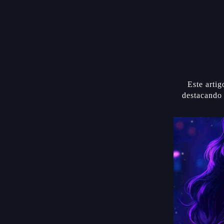
Este artig
destacando 