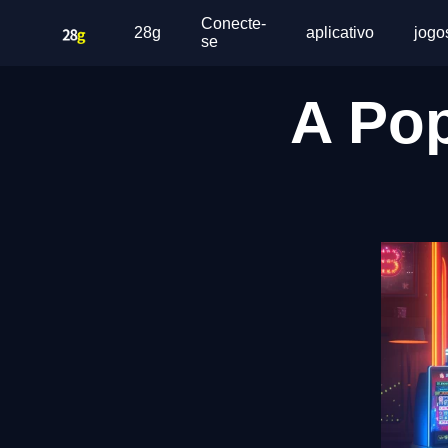
Conecte-
28g
aplicativo
jogo
se
A Pop