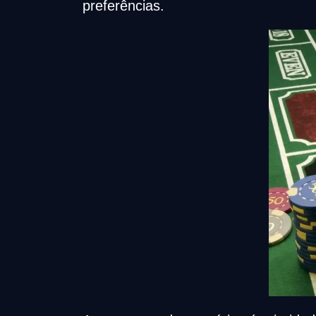
preferências.