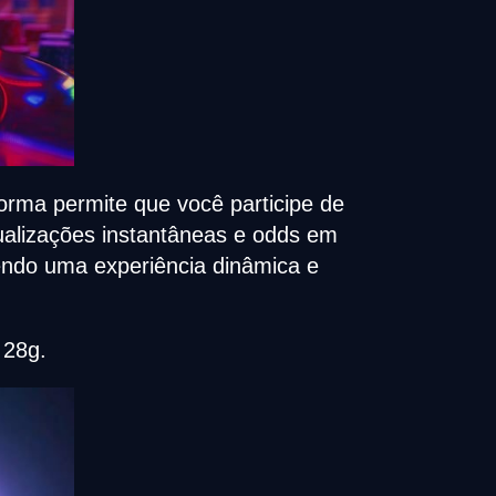
orma permite que você participe de
ualizações instantâneas e odds em
endo uma experiência dinâmica e
 28g.