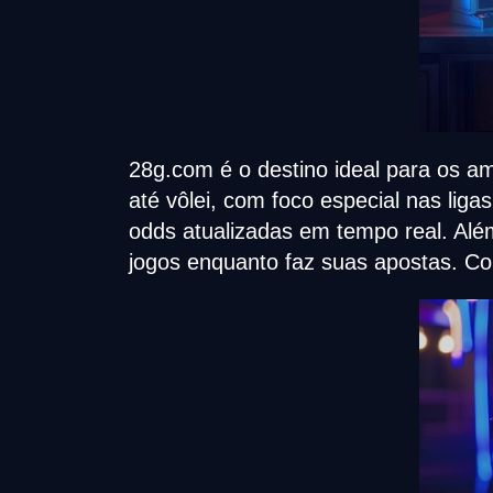
28g.com é o destino ideal para os a
até vôlei, com foco especial nas lig
odds atualizadas em tempo real. Alé
jogos enquanto faz suas apostas. Co