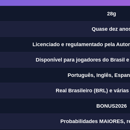
28g
Quase dez ano
Licenciado e regulamentado pela Autor
Disponível para jogadores do Brasil e
Português, Inglês, Espan
Real Brasileiro (BRL) e vária
BONUS2026
Probabilidades MAIORES, re