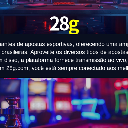
mantes de apostas esportivas, oferecendo uma am
as brasileiras. Aproveite os diversos tipos de apo
m disso, a plataforma fornece transmissão ao viv
m 28g.com, você está sempre conectado aos melho