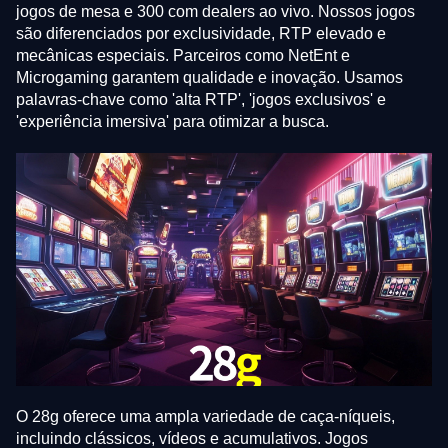
jogos de mesa e 300 com dealers ao vivo. Nossos jogos
são diferenciados por exclusividade, RTP elevado e
mecânicas especiais. Parceiros como NetEnt e
Microgaming garantem qualidade e inovação. Usamos
palavras-chave como 'alta RTP', 'jogos exclusivos' e
'experiência imersiva' para otimizar a busca.
O 28g oferece uma ampla variedade de caça-níqueis,
incluindo clássicos, vídeos e acumulativos. Jogos