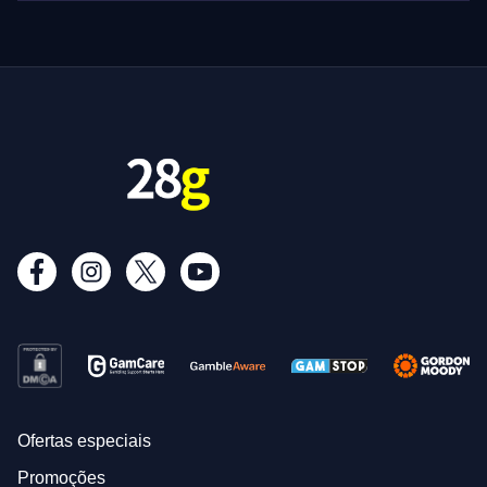
Ofertas especiais
Promoções