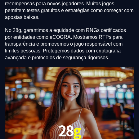
recompensas para novos jogadores. Muitos jogos
permitem testes gratuitos e estratégias como começar com
apostas baixas.
No 28g, garantimos a equidade com RNGs certificados
por entidades como eCOGRA. Mostramos RTPs para
transparência e promovemos o jogo responsável com
limites pessoais. Protegemos dados com criptografia
avançada e protocolos de segurança rigorosos.