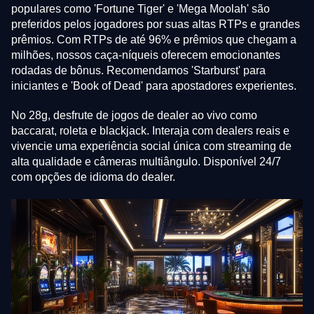
populares como 'Fortune Tiger' e 'Mega Moolah' são
preferidos pelos jogadores por suas altas RTPs e grandes
prêmios. Com RTPs de até 96% e prêmios que chegam a
milhões, nossos caça-níqueis oferecem emocionantes
rodadas de bônus. Recomendamos 'Starburst' para
iniciantes e 'Book of Dead' para apostadores experientes.
No 28g, desfrute de jogos de dealer ao vivo como
baccarat, roleta e blackjack. Interaja com dealers reais e
vivencie uma experiência social única com streaming de
alta qualidade e câmeras multiângulo. Disponível 24/7
com opções de idioma do dealer.