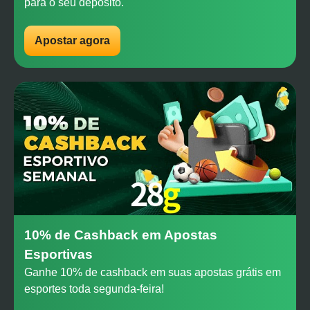
para o seu depósito.
Apostar agora
10% de Cashback em Apostas
Esportivas
Ganhe 10% de cashback em suas apostas grátis em
esportes toda segunda-feira!