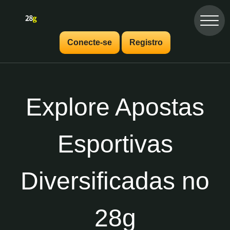
Conecte-se
Registro
Explore Apostas
Esportivas
Diversificadas no
28g