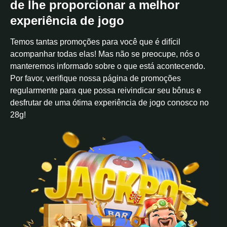
de lhe proporcionar a melhor
experiência de jogo
Temos tantas promoções para você que é difícil
acompanhar todas elas! Mas não se preocupe, nós o
manteremos informado sobre o que está acontecendo.
Por favor, verifique nossa página de promoções
regularmente para que possa reivindicar seu bônus e
desfrutar de uma ótima experiência de jogo conosco no
28g!