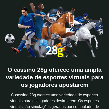
O cassino 28g oferece uma ampla
variedade de esportes virtuais para
os jogadores apostarem
O cassino 28g oferece uma variedade de esportes
virtuais para os jogadores desfrutarem. Os esportes
virtuais são simulações geradas por computador de