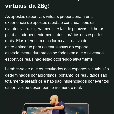
virtuais da 28g!
As apostas esportivas virtuais proporcionam uma
experiência de apostas rápida e contínua, pois os
eventos virtuais geralmente estão disponíveis 24 horas
por dia, independentemente dos horários dos esportes
reais. Elas oferecem uma forma alternativa de
entretenimento para os entusiastas do esporte,
especialmente durante os períodos em que os eventos
esportivos reais não estão ocorrendo ativamente.
Lembre-se de que os resultados dos esportes virtuais são
determinados por algoritmos, portanto, os resultados são
totalmente aleatórios e não são influenciados por eventos
esportivos ou desempenho no mundo real.