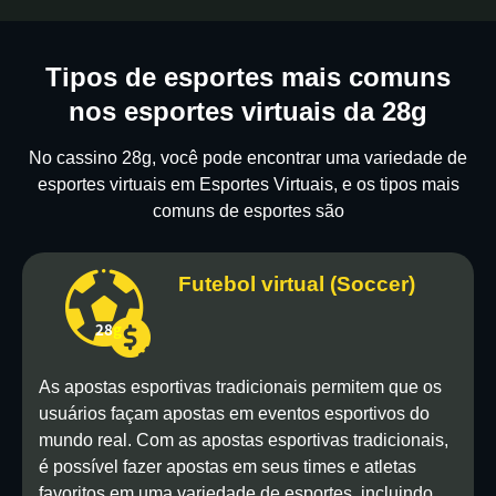
Tipos de esportes mais comuns
nos esportes virtuais da 28g
No cassino 28g, você pode encontrar uma variedade de
esportes virtuais em Esportes Virtuais, e os tipos mais
comuns de esportes são
Futebol virtual (Soccer)
As apostas esportivas tradicionais permitem que os
usuários façam apostas em eventos esportivos do
mundo real. Com as apostas esportivas tradicionais,
é possível fazer apostas em seus times e atletas
favoritos em uma variedade de esportes, incluindo