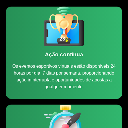
Ação contínua
Os eventos esportivos virtuais estão disponíveis 24
horas por dia, 7 dias por semana, proporcionando
ação ininterrupta e oportunidades de apostas a
qualquer momento.