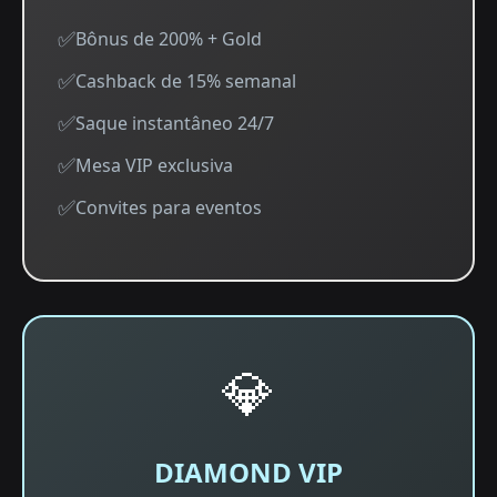
Bônus de 200% + Gold
Cashback de 15% semanal
Saque instantâneo 24/7
Mesa VIP exclusiva
Convites para eventos
💎
DIAMOND VIP