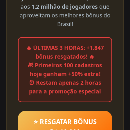
aos
1.2 milhão de jogadores
que
aproveitam os melhores bônus do
Brasil!
🔥 ÚLTIMAS 3 HORAS: +1.847
bônus resgatados! 🔥
🎁 Primeiros 100 cadastros
hoje ganham +50% extra!
⏰ Restam apenas 2 horas
para a promoção especial
⭐ RESGATAR BÔNUS