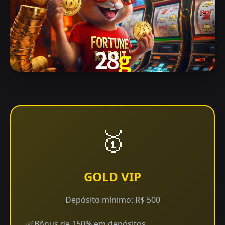
🥇
GOLD VIP
Depósito mínimo: R$ 500
Bônus de 150% em depósitos