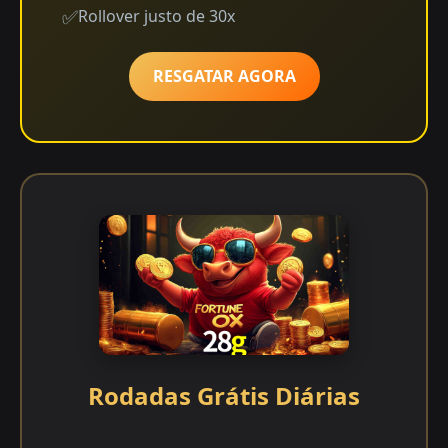
Rollover justo de 30x
RESGATAR AGORA
Rodadas Grátis Diárias