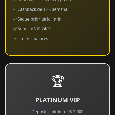
Cashback de 10% semanal
Saque prioritário 1min
Suporte VIP 24/7
Limites maiores
🏆
PLATINUM VIP
Depósito mínimo: R$ 2.000