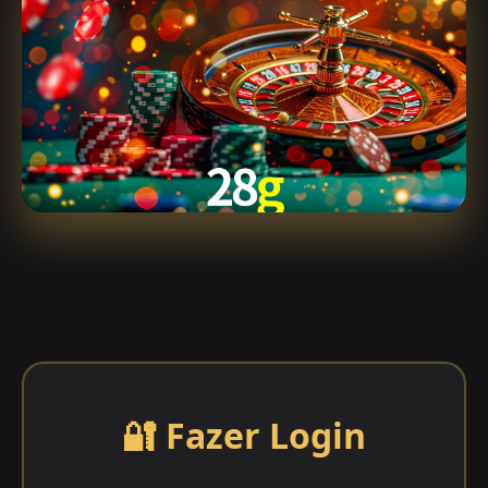
🔐 Fazer Login