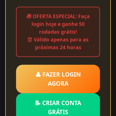
🎁 OFERTA ESPECIAL: Faça
login hoje e ganhe 50
rodadas grátis!
⏰ Válido apenas para as
próximas 24 horas
👤 FAZER LOGIN
AGORA
📝 CRIAR CONTA
GRÁTIS