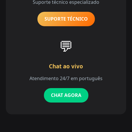
Suporte técnico especializado
SUPORTE TÉCNICO
💬
Chat ao vivo
Atendimento 24/7 em português
CHAT AGORA