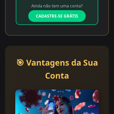
Ainda não tem uma conta?
CADASTRE-SE GRÁTIS
🎯 Vantagens da Sua
Conta