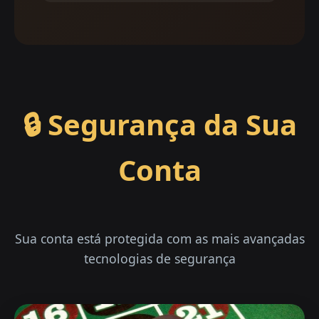
🔒 Segurança da Sua
Conta
Sua conta está protegida com as mais avançadas
tecnologias de segurança