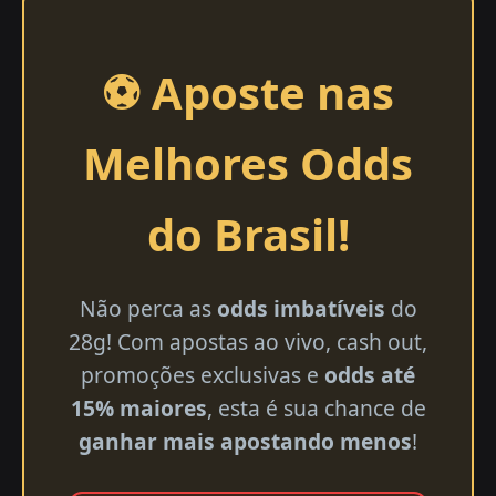
⚽ Aposte nas
Melhores Odds
do Brasil!
Não perca as
odds imbatíveis
do
28g! Com apostas ao vivo, cash out,
promoções exclusivas e
odds até
15% maiores
, esta é sua chance de
ganhar mais apostando menos
!