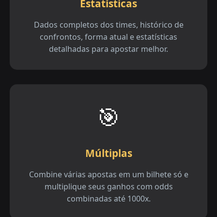
Estatísticas
Dados completos dos times, histórico de
confrontos, forma atual e estatísticas
detalhadas para apostar melhor.
🎯
Múltiplas
Combine várias apostas em um bilhete só e
multiplique seus ganhos com odds
combinadas até 1000x.