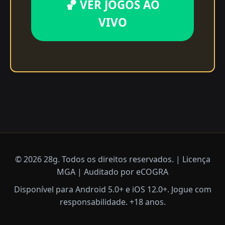
🏀 VER JOGOS AO
VIVO
© 2026 28g. Todos os direitos reservados. | Licença
MGA | Auditado por eCOGRA
Disponível para Android 5.0+ e iOS 12.0+. Jogue com
responsabilidade. +18 anos.