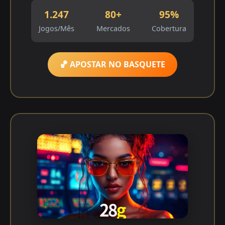
1.247
80+
95%
Jogos/Mês
Mercados
Cobertura
🏀 APOSTAR NO BASQUETE