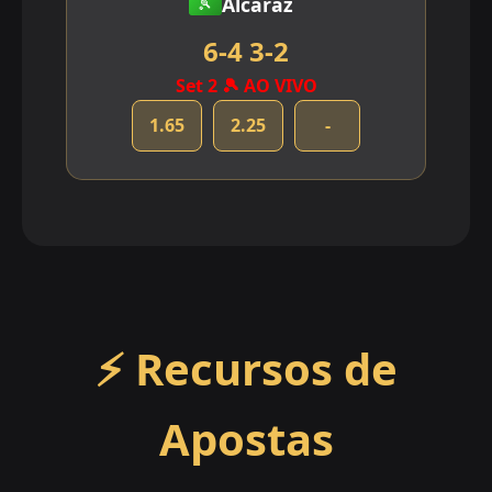
Alcaraz
🎾
6-4 3-2
Set 2 🎾 AO VIVO
1.65
2.25
-
⚡ Recursos de
Apostas