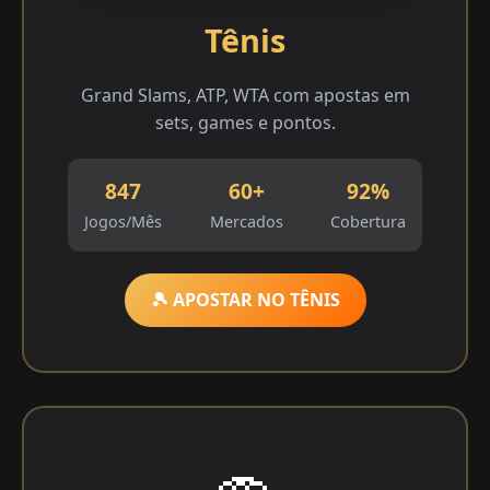
Tênis
Grand Slams, ATP, WTA com apostas em
sets, games e pontos.
847
60+
92%
Jogos/Mês
Mercados
Cobertura
🎾 APOSTAR NO TÊNIS