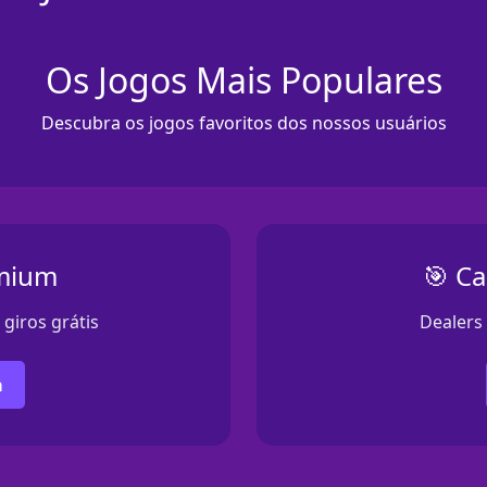
Os Jogos Mais Populares
Descubra os jogos favoritos dos nossos usuários
emium
🎯 Ca
 giros grátis
Dealers
a