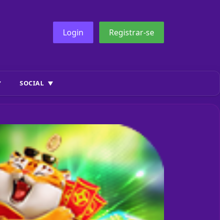
Login
Registrar-se
SOCIAL