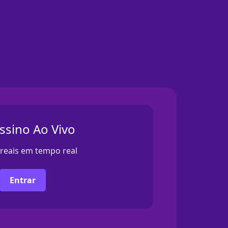
ssino Ao Vivo
 reais em tempo real
Entrar