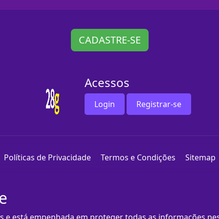
CADASTRE-SE
Acessos
Login
Registrar-se
Políticas de Privacidade
Termos e Condições
Sitemap
de
ios e está empenhada em proteger todas as informações pe