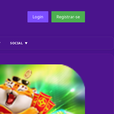
Login
Registrar-se
SOCIAL