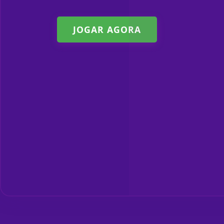
JOGAR AGORA