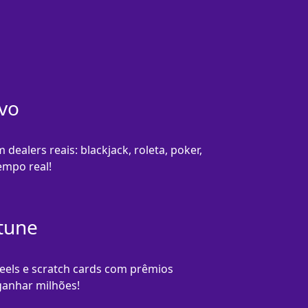
ivo
 dealers reais: blackjack, roleta, poker,
empo real!
rtune
heels e scratch cards com prêmios
ganhar milhões!