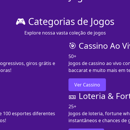
🎮 Categorias de Jogos
Explore nossa vasta coleção de jogos
🎯 Cassino Ao V
50+
ogressivos, giros grátis e
Jogos de cassino ao vivo com
oras!
baccarat e muito mais em t
Ver Cassino
🎫 Loteria & Fo
25+
e 100 esportes diferentes
Jogos de loteria, fortune w
os!
instantâneos e chances de 