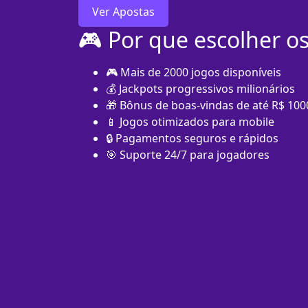
Ver Apostas
🎮 Por que escolher o
🎮 Mais de 2000 jogos disponíveis
💰 Jackpots progressivos milionários
🎁 Bônus de boas-vindas de até R$ 100
📱 Jogos otimizados para mobile
🔒 Pagamentos seguros e rápidos
🎯 Suporte 24/7 para jogadores