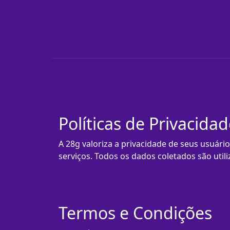
Políticas de Privacida
A 28g valoriza a privacidade de seus usuár
serviços. Todos os dados coletados são util
Termos e Condições