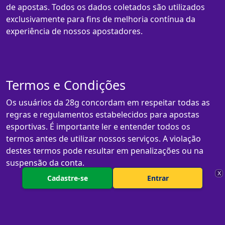
de apostas. Todos os dados coletados são utilizados
exclusivamente para fins de melhoria contínua da
experiência de nossos apostadores.
Termos e Condições
Os usuários da 28g concordam em respeitar todas as
regras e regulamentos estabelecidos para apostas
esportivas. É importante ler e entender todos os
termos antes de utilizar nossos serviços. A violação
destes termos pode resultar em penalizações ou na
suspensão da conta.
X
Cadastre-se
Entrar