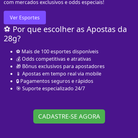
com mercados exclusivos e odds especiais!
Ver Esportes
⚽ Por que escolher as Apostas da
28g?
⚽ Mais de 100 esportes disponíveis
💰 Odds competitivas e atrativas
🎁 Bônus exclusivos para apostadores
📱 Apostas em tempo real via mobile
🔒 Pagamentos seguros e rápidos
🎯 Suporte especializado 24/7
CADASTRE-SE AGORA