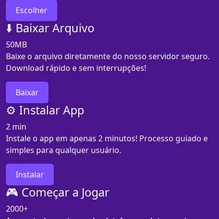
Escolher
⬇️ Baixar Arquivo
50MB
Baixe o arquivo diretamente do nosso servidor seguro.
Download rápido e sem interrupções!
Baixar
⚙️ Instalar App
2 min
Instale o app em apenas 2 minutos! Processo guiado e
simples para qualquer usuário.
Instalar
🎮 Começar a Jogar
2000+