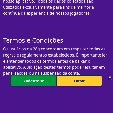
nosso aplicativo. Todos os dados coletados são
utilizados exclusivamente para fins de melhoria
contínua da experiência de nossos jogadores.
Termos e Condições
Os usuários da 28g concordam em respeitar todas as
regras e regulamentos estabelecidos. É importante ler
e entender todos os termos antes de baixar o
aplicativo. A violação destes termos pode resultar em
penalizações ou na suspensão da conta.
X
Cadastre-se
Entrar