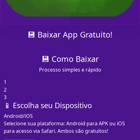
💾 Baixar App Gratuito!
💾 Como Baixar
Processo simples e rápido
1
2
3
📱 Escolha seu Dispositivo
Android/iOS
Selecione sua plataforma: Android para APK ou iOS
para acesso via Safari. Ambos são gratuitos!