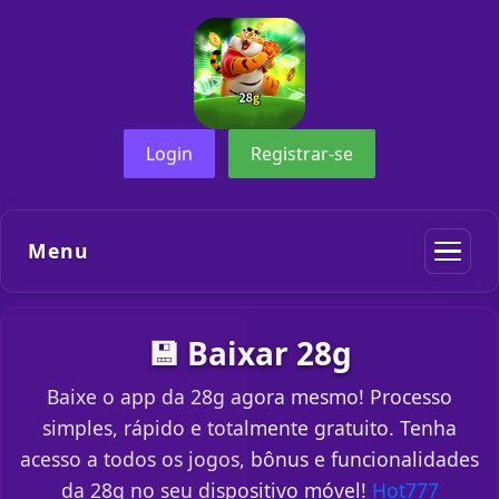
Login
Registrar-se
Menu
💾 Baixar 28g
Baixe o app da 28g agora mesmo! Processo
simples, rápido e totalmente gratuito. Tenha
acesso a todos os jogos, bônus e funcionalidades
da 28g no seu dispositivo móvel!
Hot777