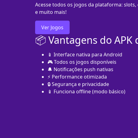
Acesse todos os jogos da plataforma: slots,
e muito mais!
Ver Jogos
📦 Vantagens do APK 
📱 Interface nativa para Android
🎮 Todos os jogos disponíveis
🔔 Notificações push nativas
⚡ Performance otimizada
🔒 Segurança e privacidade
📱 Funciona offline (modo básico)